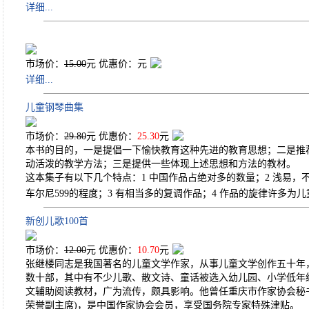
详细...
市场价：
15.00
元 优惠价：
元
详细...
儿童钢琴曲集
市场价：
29.80
元 优惠价：
25.30
元
本书的目的，一是提倡一下愉快教育这种先进的教育思想；二是推
动活泼的教学方法；三是提供一些体现上述思想和方法的教材。
这本集子有以下几个特点：1 中国作品占绝对多的数量；2 浅易，
车尔尼599的程度；3 有相当多的复调作品；4 作品的旋律许多为
新创儿歌100首
市场价：
12.00
元 优惠价：
10.70
元
张继楼同志是我国著名的儿童文学作家，从事儿童文学创作五十年
数十部，其中有不少儿歌、散文诗、童话被选入幼儿园、小学低年
文辅助阅读教材，广为流传，颇具影响。他曾任重庆市作家协会秘
荣誉副主席)，是中国作家协会会员，享受国务院专家特殊津贴。