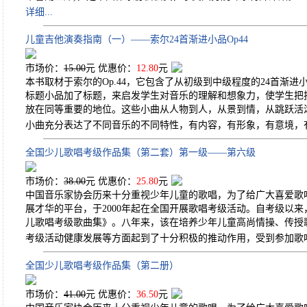
详细...
儿童吉他演奏指南（一）——索尔24首渐进小品Op44
市场价：
15.00
元 优惠价：
12.80
元
本书取材于索尔的Op.44，它包含了从初级到中级程度的24首渐进
标题小品加了标题，来启发学生对音乐的理解和想象力，使学生把
放在同等重要的地位。这些小曲从人物到人，从景到情，从跳跃活
小曲充分表达了不同音乐的不同特性，有内容，有形象，有意境，
全国少儿歌唱考级作品集（第二套）第一级——第六级
市场价：
38.00
元 优惠价：
25.80
元
中国音乐家协会历来十分重视少年儿童的歌唱，为了给广大喜爱歌
展才华的平台，于2000年起在全国开展歌唱考级活动。自考级以
儿歌唱考级歌曲集》。八年来，该在培养少年儿童高尚情操、传授
考级活动健康发展等方面起到了十分积极的推动作用，受到参加歌
全国少儿歌唱考级作品集（第二册）
市场价：
41.00
元 优惠价：
36.50
元