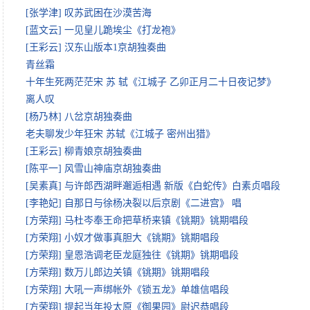
[张学津] 叹苏武困在沙漠苦海
[蓝文云] 一见皇儿跪埃尘《打龙袍》
[王彩云] 汉东山版本1京胡独奏曲
青丝霜
十年生死两茫茫宋 苏 轼《江城子 乙卯正月二十日夜记梦》
离人叹
[杨乃林] 八岔京胡独奏曲
老夫聊发少年狂宋 苏轼《江城子 密州出猎》
[王彩云] 柳青娘京胡独奏曲
[陈平一] 风雪山神庙京胡独奏曲
[吴素真] 与许郎西湖畔邂逅相遇 新版《白蛇传》白素贞唱段
[李艳妃] 自那日与徐杨决裂以后京剧《二进宫》 唱
[方荣翔] 马杜岑奉王命把草桥来镇《铫期》铫期唱段
[方荣翔] 小奴才做事真胆大《铫期》铫期唱段
[方荣翔] 皇恩浩调老臣龙庭独往《铫期》铫期唱段
[方荣翔] 数万儿郎边关镇《铫期》铫期唱段
[方荣翔] 大吼一声绑帐外《锁五龙》单雄信唱段
[方荣翔] 提起当年投太原《御果园》尉迟恭唱段