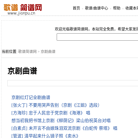
首页
-
歌谱/曲谱中心
-
帮助
-
收藏本
欢迎光临歌谱简谱网，本站完全免费，希望大家发
当前位置:
歌谱简谱网
> 京剧曲谱
京剧曲谱
京剧红灯记全剧曲谱
[张火丁] 不要用哭声告别（京剧《江姐》选段）
[方海珍] 忠于人民忠于党京剧《海港》 唱
想当初我把书馆上京剧《柳荫记》梁山伯祝英台对唱
[白素贞] 未开言不由娘珠泪双流京剧《白蛇传 祭塔》 唱
[管波] 清早起来什么镜子照《卖水》