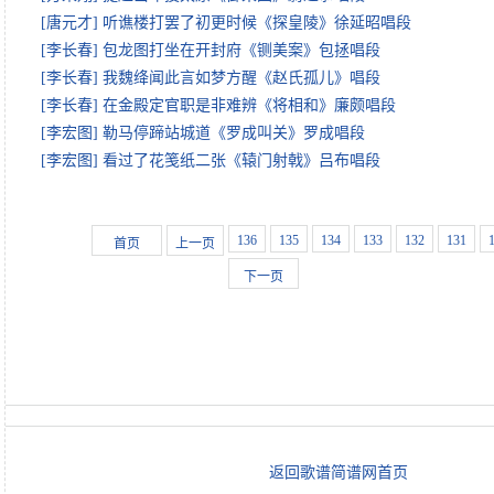
[唐元才] 听谯楼打罢了初更时候《探皇陵》徐延昭唱段
[李长春] 包龙图打坐在开封府《铡美案》包拯唱段
[李长春] 我魏绛闻此言如梦方醒《赵氏孤儿》唱段
[李长春] 在金殿定官职是非难辨《将相和》廉颇唱段
[李宏图] 勒马停蹄站城道《罗成叫关》罗成唱段
[李宏图] 看过了花笺纸二张《辕门射戟》吕布唱段
136
135
134
133
132
131
首页
上一页
下一页
返回歌谱简谱网首页