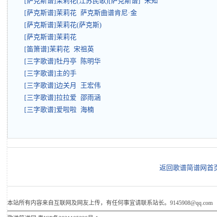
[萨克斯谱]茉莉花(江苏民歌)[萨克斯谱] 未知
[萨克斯谱]茉莉花 萨克斯曲谱肯尼·金
[萨克斯谱]茉莉花(萨克斯)
[萨克斯谱]茉莉花
[笛箫谱]茉莉花 宋祖英
[三字歌谱]牡丹亭 陈明华
[三字歌谱]主的手
[三字歌谱]边关月 王宏伟
[三字歌谱]拉拉爱 邵雨涵
[三字歌谱]爱啦啦 海楠
返回歌谱简谱网首
本站所有内容来自互联网及网友上传，有任何事宜请联系站长。9145908@qq.com