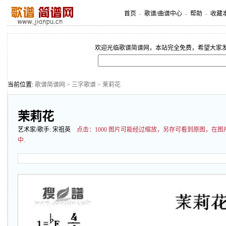
首页
-
歌谱/曲谱中心
-
帮助
-
收藏
欢迎光临歌谱简谱网，本站完全免费，希望大家
当前位置:
歌谱简谱网
>
三字歌谱
> 茉莉花
茉莉花
艺术家/歌手:
宋祖英
点击：
1000 图片可能经过缩放，另存可看到原图，在
中.