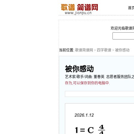
首
欢迎光临歌谱
当前位置:
歌谱简谱网
>
四字歌谱
> 被你感动
被你感动
艺术家/歌手/词曲:
董春英
志愿者服务团队
存为,可以保存到你的电脑中.