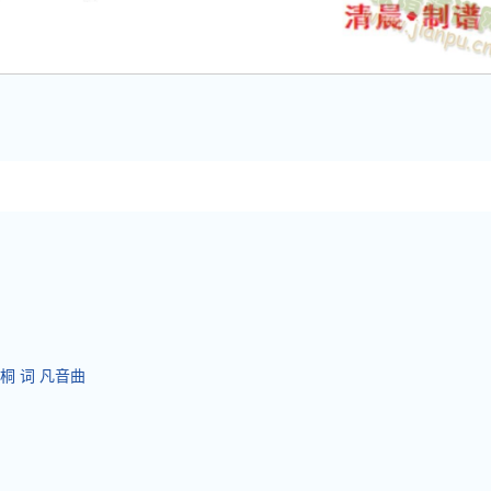
延桐 词 凡音曲