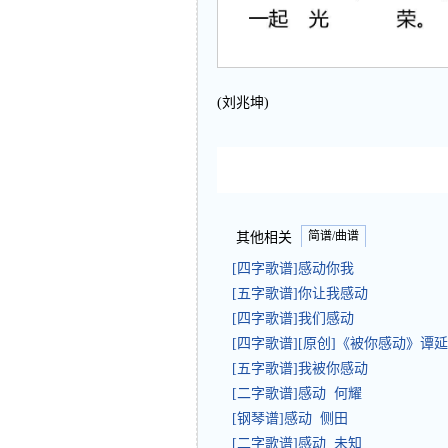
(刘兆坤)
简谱/曲谱
其他相关
[四字歌谱]感动你我
[五字歌谱]你让我感动
[四字歌谱]我们感动
[四字歌谱][原创]《被你感动》谭
[五字歌谱]我被你感动
[二字歌谱]感动 何耀
[钢琴谱]感动 侧田
[二字歌谱]感动 未知