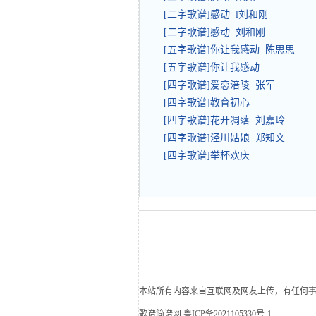
[二字歌谱]感动 l刘和刚
[二字歌谱]感动 刘和刚
[五字歌谱]你让我感动 陈思思
[五字歌谱]你让我感动
[四字歌谱]爱恋涪陵 张军
[四字歌谱]教育初心
[四字歌谱]花开凋落 刘嘉玲
[四字歌谱]泾川姑娘 郑知文
[四字歌谱]举杯欢庆
本站所有内容来自互联网及网友上传，有任何事宜请联
歌谱简谱网
粤ICP备2021105330号-1