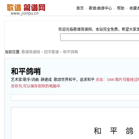
首页
-
歌谱/曲谱中心
-
帮助
-
收藏
欢迎光临歌谱简谱网，本站完全免费，希望大家
当前位置:
歌谱简谱网
>
四字歌谱
> 和平鸽哨
和平鸽哨
艺术家/歌手/词曲:
薛建成
歌颂世界和平，追求和平
点击：
1000 图片可能
另存为,可以保存到你的电脑中.