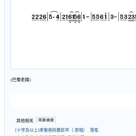
(巴蜀老媒)
简谱/曲谱
其他相关
[十字及以上]孝敬爸妈要趁早（ 原唱） 落笔