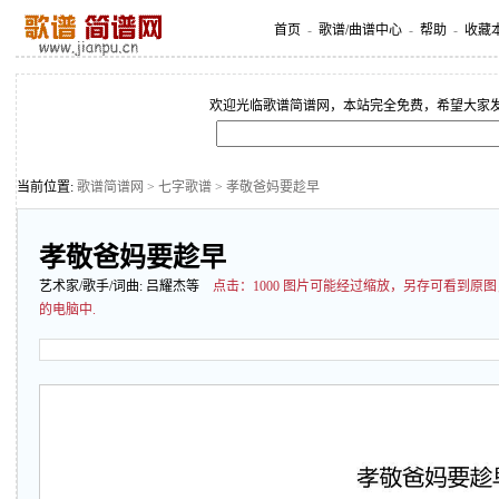
首页
-
歌谱/曲谱中心
-
帮助
-
收藏
欢迎光临歌谱简谱网，本站完全免费，希望大家
当前位置:
歌谱简谱网
>
七字歌谱
> 孝敬爸妈要趁早
孝敬爸妈要趁早
艺术家/歌手/词曲:
吕耀杰等
点击：
1000 图片可能经过缩放，另存可看到
的电脑中.