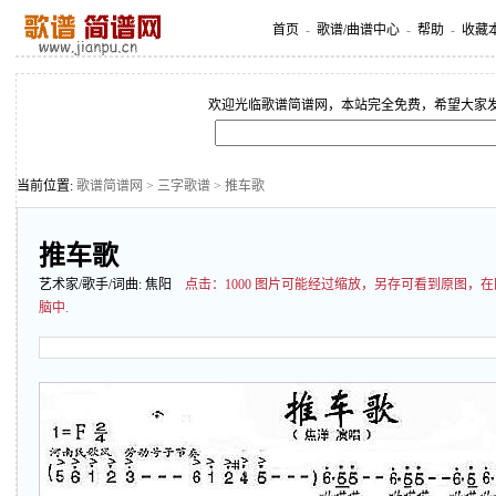
首页
-
歌谱/曲谱中心
-
帮助
-
收藏
欢迎光临歌谱简谱网，本站完全免费，希望大家
当前位置:
歌谱简谱网
>
三字歌谱
> 推车歌
推车歌
艺术家/歌手/词曲:
焦阳
点击：
1000 图片可能经过缩放，另存可看到原图，
脑中.